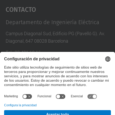
Contacto
powered by
Usercentrics Consent
Management Platform
Departamento de Ingeniería Eléctrica
Campus Diagonal Sud, Edificio PG (Pavelló G). Av.
Diagonal, 647 08028 Barcelona
Tel.
:
93 401 19 16
Correo
:
director.ee@(upc.edu)
Directorio UPC
Formulario de contacto