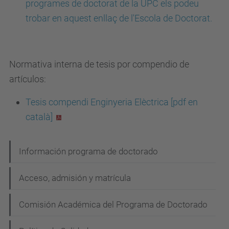
programes de doctorat de la UPC els podeu
trobar en aquest enllaç
de
l'Escola de Doctorat
.
Normativa interna de tesis por compendio de
artículos:
Tesis compendi Enginyeria Elèctrica [pdf en
català]
N
Información programa de doctorado
a
Acceso, admisión y matrícula
v
e
Comisión Académica del Programa de Doctorado
g