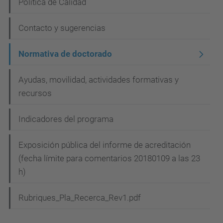
Política de Calidad
a
c
Contacto y sugerencias
i
Normativa de doctorado
ó
n
Ayudas, movilidad, actividades formativas y
recursos
Indicadores del programa
Exposición pública del informe de acreditación
(fecha límite para comentarios 20180109 a las 23
h)
Rubriques_Pla_Recerca_Rev1.pdf