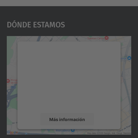
Dónde Estamos
Necesitamos su consentimiento
para cargar el servicio Google
Maps.
Utilizamos un servicio de terceros para
incrustar contenido de mapas que puede
recopilar datos sobre su actividad. Le
rogamos que revise los detalles y acepte el
servicio para ver este mapa.
Más información
Aceptar