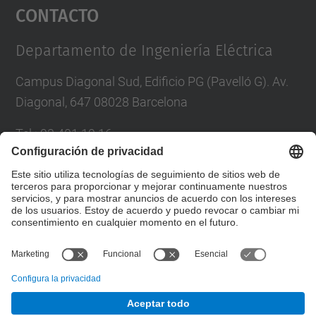
Contacto
powered by
Usercentrics Consent
Management Platform
Departamento de Ingeniería Eléctrica
Campus Diagonal Sud, Edificio PG (Pavelló G). Av.
Diagonal, 647 08028 Barcelona
Tel.
:
93 401 19 16
Correo
:
director.ee@(upc.edu)
Directorio UPC
Formulario de contacto
© UPC
Departamento de Ingeniería Eléctrica.