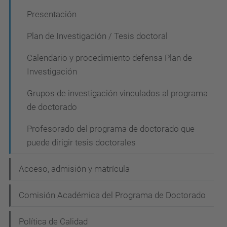
a
Presentación
v
Plan de Investigación / Tesis doctoral
e
Calendario y procedimiento defensa Plan de
g
Investigación
a
c
Grupos de investigación vinculados al programa
de doctorado
i
ó
Profesorado del programa de doctorado que
puede dirigir tesis doctorales
n
Acceso, admisión y matrícula
Comisión Académica del Programa de Doctorado
Política de Calidad