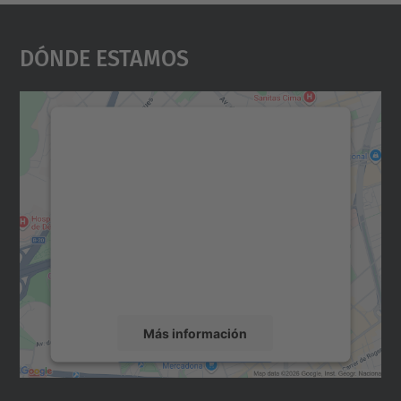
Dónde Estamos
Necesitamos su consentimiento
para cargar el servicio Google
Maps.
Utilizamos un servicio de terceros para
incrustar contenido de mapas que puede
recopilar datos sobre su actividad. Le
rogamos que revise los detalles y acepte el
servicio para ver este mapa.
Más información
Aceptar