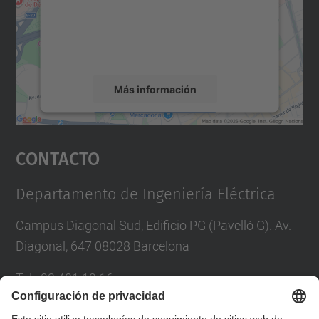
incrustar contenido de mapas que puede
recopilar datos sobre su actividad. Le
rogamos que revise los detalles y acepte el
servicio para ver este mapa.
Más información
Aceptar
Contacto
powered by
Usercentrics Consent
Management Platform
Departamento de Ingeniería Eléctrica
Campus Diagonal Sud, Edificio PG (Pavelló G). Av.
Diagonal, 647 08028 Barcelona
Tel.
:
93 401 19 16
Correo
:
director.ee@(upc.edu)