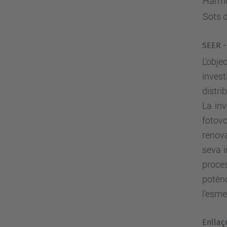
Harm
Sots d
SEER -
L'obj
invest
distri
La in
fotovo
renova
seva i
proces
potèn
l'esme
Enllaç