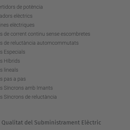
rtidors de potència
dors elèctrics
nes elèctriques
s de corrent continu sense escombretes
s de reluctància automcommutats
s Especials
s Híbrids
 lineals
s pas a pas
s Síncrons amb Imants
s Síncrons de reluctància
 Qualitat del Subministrament Elèctric