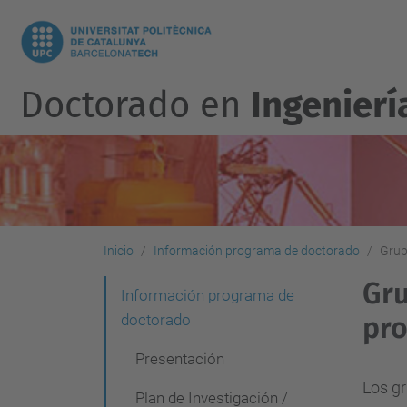
Doctorado en
Ingenierí
Inicio
Información programa de doctorado
Grup
Gru
N
Información programa de
doctorado
pr
a
v
Presentación
e
Los g
Plan de Investigación /