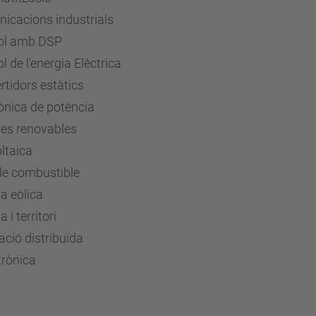
icacions industrials
ol amb DSP
l de l'energia Elèctrica
tidors estàtics
ònica de potència
ies renovables
ltaica
 de combustible
a eòlica
 i territori
ció distribuïda
rònica