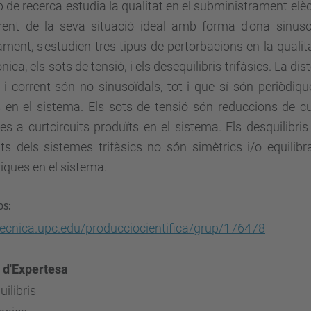
p de recerca estudia la qualitat en el subministrament elèctr
rrent de la seva situació ideal amb forma d'ona sinuso
ment, s'estudien tres tipus de pertorbacions en la qualit
ica, els sots de tensió, i els desequilibris trifàsics. La 
 i corrent són no sinusoïdals, tot i que sí són periòdiq
s en el sistema. Els sots de tensió són reduccions de cu
s a curtcircuits produïts en el sistema. Els desquilibris
ts dels sistemes trifàsics no són simètrics i/o equilib
iques en el sistema.
os:
tecnica.upc.edu/producciocientifica/grup/176478
 d'Expertesa
ilibris