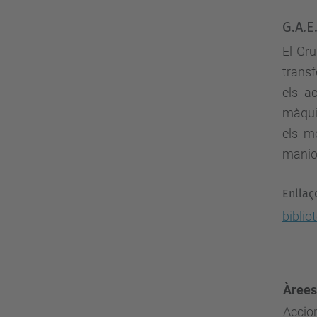
G.A.E
El Gr
transf
els a
màquin
els mo
manio
Enllaç
biblio
Àrees
Accio