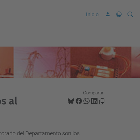
Busca
B
Inicio
ú
s
q
u
e
d
a
A
Compartir:
v
s al
a
n
z
a
ctorado del Departamento son los