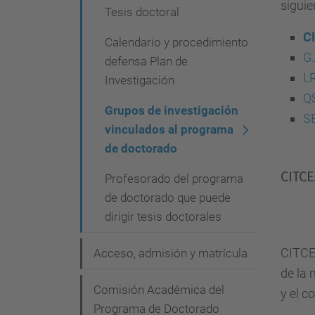
siguie
g
Tesis doctoral
a
CI
Calendario y procedimiento
c
G.
defensa Plan de
i
LR
Investigación
QS
ó
Grupos de investigación
SE
n
vinculados al programa
de doctorado
CITCE
Profesorado del programa
de doctorado que puede
dirigir tesis doctorales
CITCE
Acceso, admisión y matrícula
de la 
Comisión Académica del
y el co
Programa de Doctorado