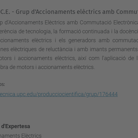
.C.E. - Grup d'Accionaments elèctrics amb Commu
up d'Accionaments Elèctrics amb Commutació Electrònica,
erència de tecnologia, la formació continuada i la docèn
ccionaments elèctrics i els generadors amb commutaci
es elèctriques de reluctància i amb imants permanents, l
tors i accionaments elèctrics, així com l'aplicació de l
bra de motors i accionaments elèctrics.
os:
tecnica.upc.edu/producciocientifica/grup/176444
 d'Expertesa
naments Elèctrics