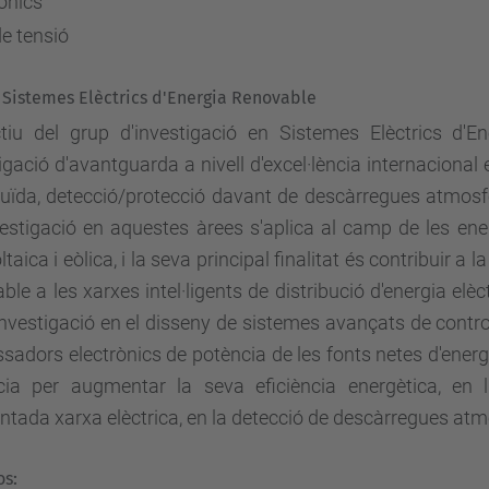
onics
e tensió
 Sistemes Elèctrics d'Energia Renovable
ectiu del grup d'investigació en Sistemes Elèctrics d
igació d'avantguarda a nivell d'excel·lència internacional 
buïda, detecció/protecció davant de descàrregues atmosfè
vestigació en aquestes àrees s'aplica al camp de les en
ltaica i eòlica, i la seva principal finalitat és contribuir a
ble a les xarxes intel·ligents de distribució d'energia elèc
nvestigació en el disseny de sistemes avançats de control
sadors electrònics de potència de les fonts netes d'energ
cia per augmentar la seva eficiència energètica, en l
ntada xarxa elèctrica, en la detecció de descàrregues atm
os: