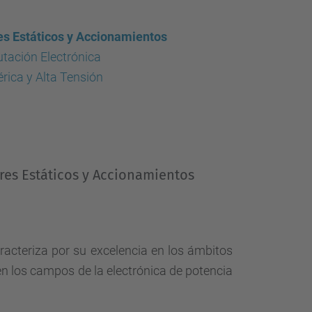
d
a
es Estáticos y Accionamientos
…
tación Electrónica
rica y Alta Tensión
res Estáticos y Accionamientos
acteriza por su excelencia en los ámbitos
 en los campos de la electrónica de potencia