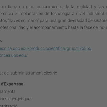
ntro tiene un gran conocimiento de la realidad y las 
erencia e implantación de tecnología a nivel industrial.
tos "llaves en mano" para una gran diversidad de sectore
rofesionalidad y el acompañamiento hasta la fase de indus
s:
tecnica.upc.edu/producciocientifica/grup/176556
itcea.upc.edu/
at del subministrament elèctric
 d'Expertesa
naments
ries energètiques
atització