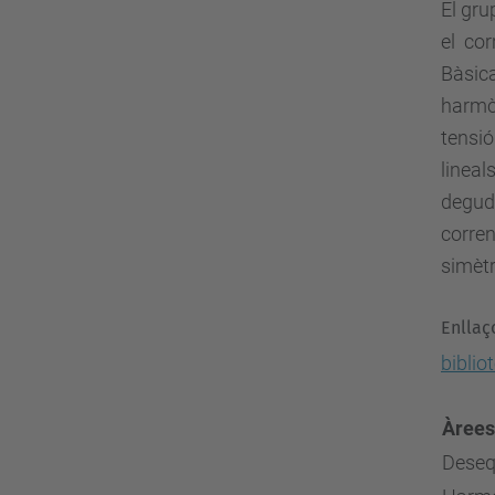
El gru
el co
Bàsica
harmòn
tensió
lineal
degude
corren
simètr
Enllaç
biblio
Àrees
Desequ