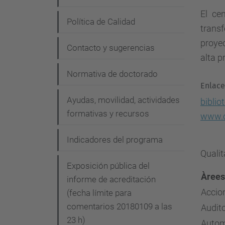
El ce
Política de Calidad
transf
proyec
Contacto y sugerencias
alta p
Normativa de doctorado
Enlace
Ayudas, movilidad, actividades
biblio
formativas y recursos
www.c
Indicadores del programa
Qualit
Exposición pública del
Àrees
informe de acreditación
Accio
(fecha límite para
comentarios 20180109 a las
Audito
23 h)
Autom