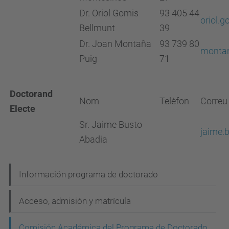
Dr. Oriol Gomis
93 405 44
oriol.
Bellmunt
39
Dr. Joan Montaña
93 739 80
monta
Puig
71
Doctorand
Nom
Telèfon
Correu 
Electe
Sr. Jaime Busto
jaime.
Abadia
N
Información programa de doctorado
a
Acceso, admisión y matrícula
v
e
Comisión Académica del Programa de Doctorado