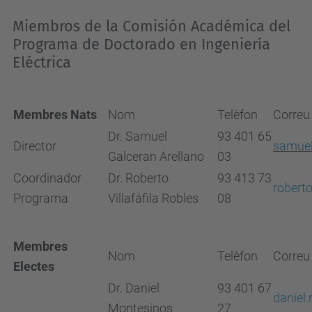
Miembros de la Comisión Académica del
Programa de Doctorado en Ingeniería
Eléctrica
Membres Nats
Nom
Telèfon
Correu 
Dr. Samuel
93 401 65
Director
samuel
Galceran Arellano
03
Coordinador
Dr. Roberto
93 413 73
roberto
Programa
Villafáfila Robles
08
Membres
Nom
Telèfon
Correu 
Electes
Dr. Daniel
93 401 67
daniel
Montesinos
27