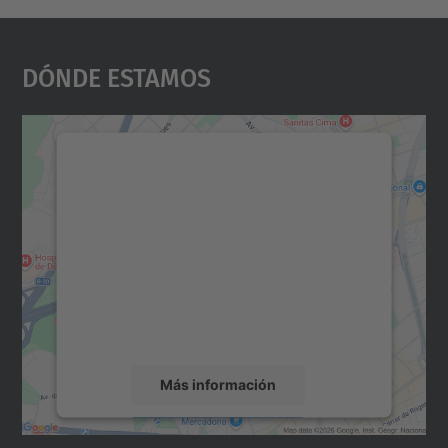
Dónde Estamos
Necesitamos su consentimiento
para cargar el servicio Google
Maps.
Utilizamos un servicio de terceros para
incrustar contenido de mapas que puede
recopilar datos sobre su actividad. Le
rogamos que revise los detalles y acepte el
servicio para ver este mapa.
Más información
Aceptar