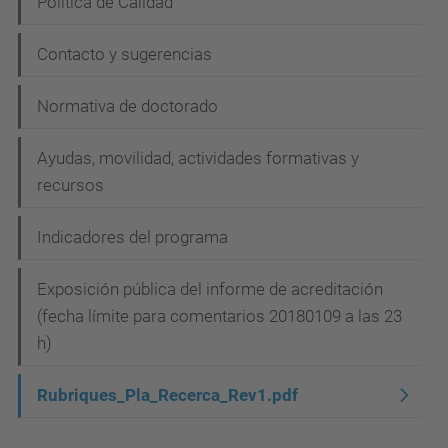
Política de Calidad
a
c
Contacto y sugerencias
i
Normativa de doctorado
ó
n
Ayudas, movilidad, actividades formativas y
recursos
Indicadores del programa
Exposición pública del informe de acreditación
(fecha límite para comentarios 20180109 a las 23
h)
Rubriques_Pla_Recerca_Rev1.pdf