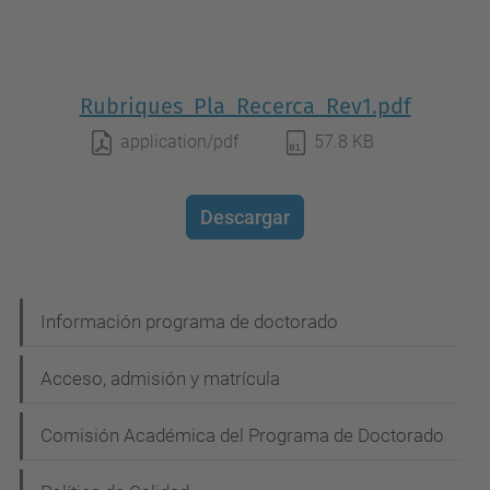
Rubriques_Pla_Recerca_Rev1.pdf
application/pdf
57.8 KB
Descargar
N
Información programa de doctorado
a
Acceso, admisión y matrícula
v
e
Comisión Académica del Programa de Doctorado
g