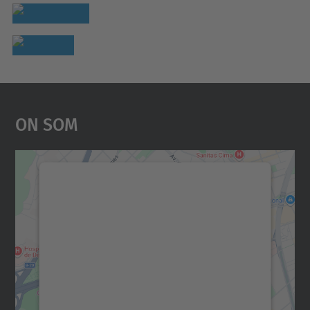
On Som
Necessitem el vostre
consentiment per carregar el
servei Google Maps!
Utilitzem un servei de tercers per incrustar
contingut del mapa que pugui recollir dades
sobre la vostra activitat. Reviseu-ne els
detalls i accepteu el servei per veure el
mapa.