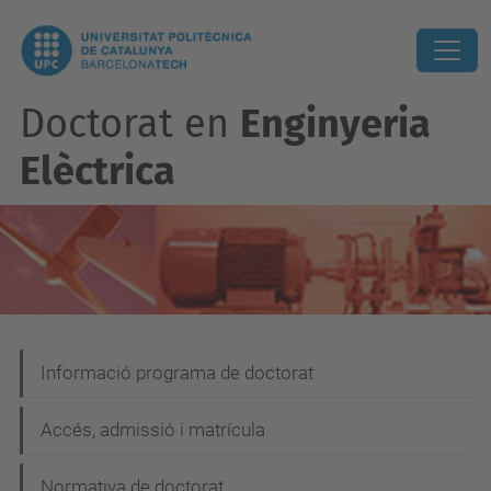
Doctorat en
Enginyeria
Elèctrica
N
Informació programa de doctorat
a
Accés, admissió i matrícula
v
e
Normativa de doctorat