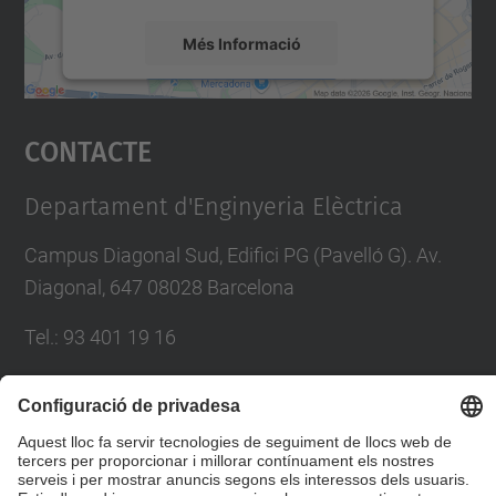
Més Informació
Accepta
Contacte
powered by
Usercentrics Consent
Management Platform
Departament d'Enginyeria Elèctrica
Campus Diagonal Sud, Edifici PG (Pavelló G). Av.
Diagonal, 647 08028 Barcelona
Tel.
:
93 401 19 16
E-mail
:
director.ee@(upc.edu)
Directori UPC
Formulari de contacte