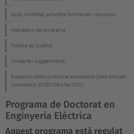
g
Ajuts, mobilitat, activitats formatives i recursos
a
c
Indicadors del programa
i
Política de Qualitat
ó
Contacte i suggeriments
Exposició pública informe acreditació (data límit per
comentaris 20180109 a les 23 h)
Programa de Doctorat en
Enginyeria Elèctrica
Aquest programa està
regulat