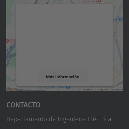
Necesitamos su consentimiento
para cargar el servicio Google
Maps.
Utilizamos un servicio de terceros para
incrustar contenido de mapas que puede
recopilar datos sobre su actividad. Le
rogamos que revise los detalles y acepte el
servicio para ver este mapa.
Más información
Aceptar
Contacto
powered by
Usercentrics Consent
Management Platform
Departamento de Ingeniería Eléctrica