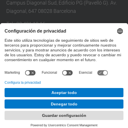
Campus Diagonal Sud, Edificio PG (Pavelló G). Av.
Diagonal, 647 08028 Barcelona
Tel.
:
93 401 19 16
Correo
:
director.ee@(upc.edu)
Directorio UPC
Formulario de contacto
© UPC
Departamento de Ingeniería Eléctrica.
Desarrollado con
Mapa del Sitio
Accesibilidad