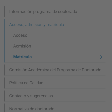
N
Información programa de doctorado
a
Acceso, admisión y matrícula
v
Acceso
e
g
Admisión
a
Matrícula
c
i
Comisión Académica del Programa de Doctorado
ó
Política de Calidad
n
Contacto y sugerencias
Normativa de doctorado