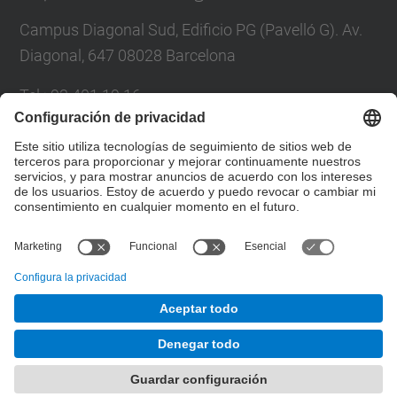
Campus Diagonal Sud, Edificio PG (Pavelló G). Av.
Diagonal, 647 08028 Barcelona
Tel.
:
93 401 19 16
Correo
:
director.ee@(upc.edu)
Directorio UPC
Formulario de contacto
© UPC
Departamento de Ingeniería Eléctrica.
Desarrollado con