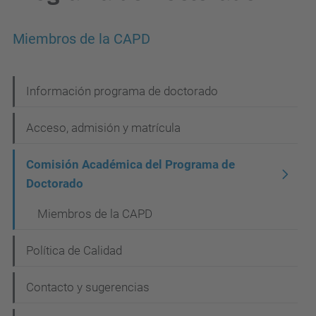
Miembros de la CAPD
N
Información programa de doctorado
a
Acceso, admisión y matrícula
v
e
Comisión Académica del Programa de
g
Doctorado
a
Miembros de la CAPD
c
Política de Calidad
i
ó
Contacto y sugerencias
n