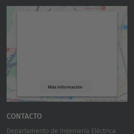
Necesitamos su consentimiento
para cargar el servicio Google
Maps.
Utilizamos un servicio de terceros para
incrustar contenido de mapas que puede
recopilar datos sobre su actividad. Le
rogamos que revise los detalles y acepte el
servicio para ver este mapa.
Más información
Aceptar
Contacto
powered by
Usercentrics Consent
Management Platform
Departamento de Ingeniería Eléctrica