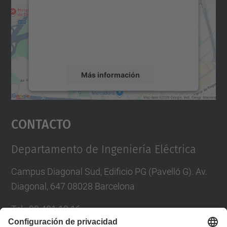
Utilizamos un servicio de terceros para
incrustar contenido de mapas que puede
recopilar datos sobre su actividad. Le
rogamos que revise los detalles y acepte el
servicio para ver este mapa.
Más información
Aceptar
Contacto
powered by
Usercentrics Consent
Management Platform
Departamento de Ingeniería Eléctrica
Campus Diagonal Sud, Edificio PG (Pavelló G). Av.
Diagonal, 647 08028 Barcelona
Tel.
:
93 401 19 16