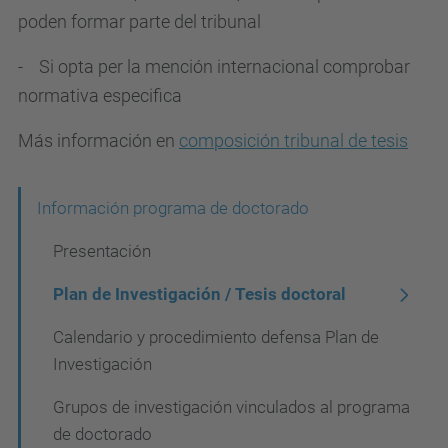
poden formar parte del tribunal
- Si opta per la mención internacional comprobar
normativa especifica
Más información en
composición tribunal de tesis
N
Información programa de doctorado
a
Presentación
v
Plan de Investigación / Tesis doctoral
e
Calendario y procedimiento defensa Plan de
g
Investigación
a
c
Grupos de investigación vinculados al programa
de doctorado