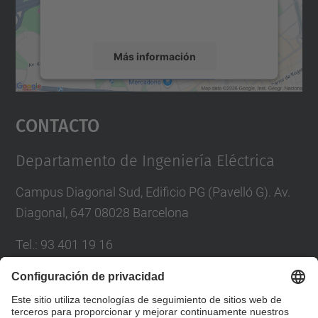
rogamos que revise los detalles y acepte el
servicio para ver este mapa.
Más información
Aceptar
Contacto
powered by
Usercentrics Consent
Management Platform
Departamento de Ingeniería Eléctrica
Campus Diagonal Sud, Edificio PG (Pavelló G). Av.
Diagonal, 647 08028 Barcelona
Tel.
:
93 401 19 16
Correo
:
director.ee@(upc.edu)
Directorio UPC