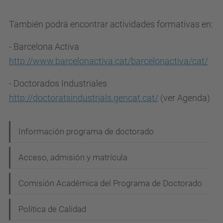
También podrá encontrar actividades formativas en:
- Barcelona Activa
http://www.barcelonactiva.cat/barcelonactiva/cat/
- Doctorados Industriales
http://doctoratsindustrials.gencat.cat/
(ver Agenda)
N
Información programa de doctorado
a
Acceso, admisión y matrícula
v
e
Comisión Académica del Programa de Doctorado
g
Política de Calidad
a