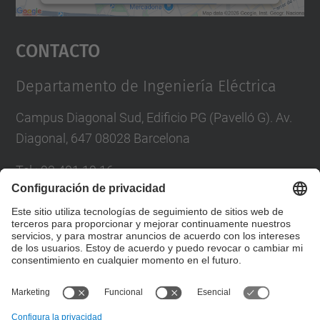
Aceptar
Contacto
powered by
Usercentrics Consent
Management Platform
Departamento de Ingeniería Eléctrica
Campus Diagonal Sud, Edificio PG (Pavelló G). Av.
Diagonal, 647 08028 Barcelona
Tel.
:
93 401 19 16
Correo
:
director.ee@(upc.edu)
Directorio UPC
Formulario de contacto