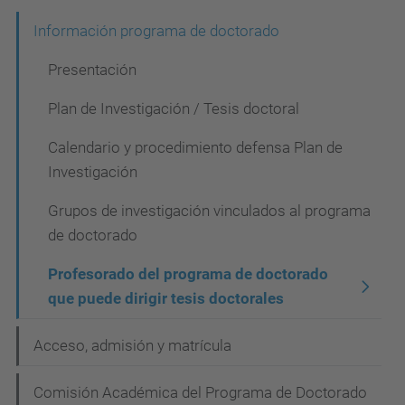
N
Información programa de doctorado
a
Presentación
v
Plan de Investigación / Tesis doctoral
e
Calendario y procedimiento defensa Plan de
g
Investigación
a
c
Grupos de investigación vinculados al programa
de doctorado
i
ó
Profesorado del programa de doctorado
que puede dirigir tesis doctorales
n
Acceso, admisión y matrícula
Comisión Académica del Programa de Doctorado