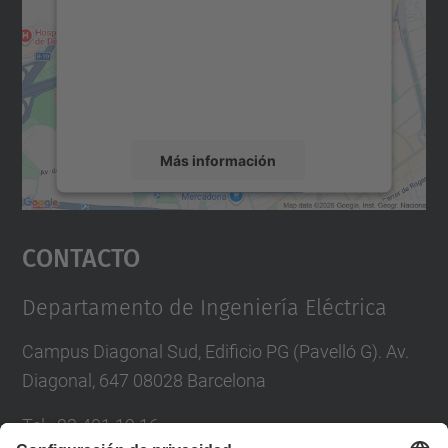
Utilizamos un servicio de terceros para
incrustar contenido de mapas que puede
recopilar datos sobre su actividad. Le
rogamos que revise los detalles y acepte el
servicio para ver este mapa.
Más información
Aceptar
Contacto
powered by
Usercentrics Consent
Management Platform
Departamento de Ingeniería Eléctrica
Campus Diagonal Sud, Edificio PG (Pavelló G). Av.
Diagonal, 647 08028 Barcelona
Tel.
:
93 401 19 16