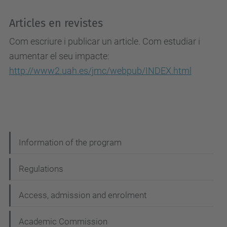
Articles en revistes
Com escriure i publicar un article. Com estudiar i
aumentar el seu impacte:
http://www2.uah.es/jmc/webpub/INDEX.html
N
Information of the program
a
Regulations
v
i
Access, admission and enrolment
g
Academic Commission