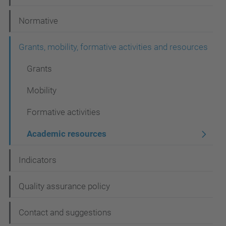
a
t
Normative
i
Grants, mobility, formative activities and resources
o
n
Grants
Mobility
Formative activities
Academic resources
Indicators
Quality assurance policy
Contact and suggestions