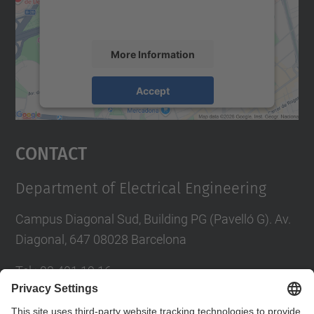
activity. Please review the details and
accept the service to see this map.
More Information
Accept
powered by
Usercentrics Consent
Management Platform
Contact
Department of Electrical Engineering
Campus Diagonal Sud, Building PG (Pavelló G). Av.
Diagonal, 647 08028 Barcelona
Tel.
:
93 401 19 16
E-mail
:
director.ee@(upc.edu)